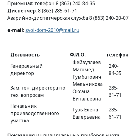
Приемная: телефон
8 (863) 240-84-35
Диспетчер
:
8 (863) 285-61-71
Аварийно-диспетчерская служба
8 (863) 240-20-07
e-mail:
svoi-dom-2010@mail.ru
Должность
Ф.И.О.
телефон
Фейзуллаев
Генеральный
240-
Магомед
директор
84-35
Гумбатович
Мельникова
Зам. ген. директора по
285-
Оксана
тех. вопросам
61-71
Витальевна
Начальник
Гузь Елена
285-
производственного
Валерьевна
61-71
участка
Показания
индивидуальных приборов учета